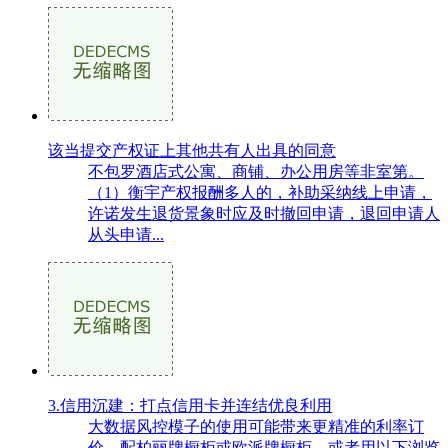
该当提交产权证上其他共有人出具的同意
不包罗酒店式公寓、商铺、办公用房等非室第。
（1）衡宇产权报酬多人的，补助采纳线上申请，
许诺发生退货景象时应及时撤回申请，退回申请人
从头申请...
3.信用沉建：打点信用卡并连结优良利用
大数据风控模子的使用可能带来更精准的利率订
价。配柏丽牌橱柜或欧派牌橱柜，或者用以下浏览