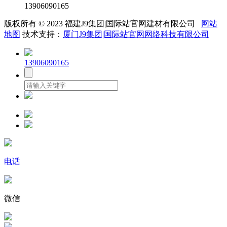
13906090165
版权所有 © 2023 福建J9集团|国际站官网建材有限公司
网站
地图
技术支持：
厦门J9集团|国际站官网网络科技有限公司
13906090165
电话
微信