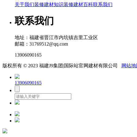
关于我们
装修建材知识
装修建材百科
联系我们
联系我们
地址：福建省晋江市内坑镇吉里工业区
邮箱：31769512@qq.com
13906090165
版权所有 © 2023 福建J9集团|国际站官网建材有限公司
网站地
13906090165