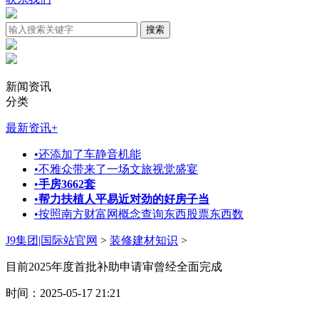
新闻资讯
分类
最新资讯
+
•
还添加了车静音机能
•
不雅众带来了一场文旅视觉盛宴
•
手房3662套
•
帮力扶植人平易近对劲的好房子当
•
按照南方财富网概念查询东西股票东西数
J9集团|国际站官网
>
装修建材知识
>
目前2025年度首批补助申请审曾经全面完成
时间：2025-05-17 21:21