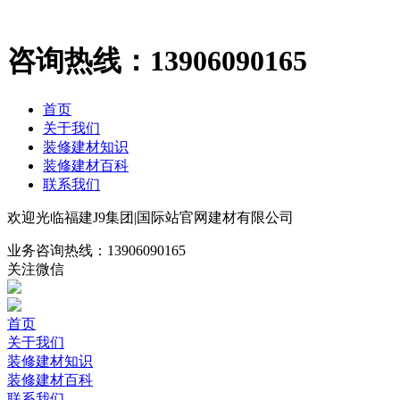
咨询热线：
13906090165
首页
关于我们
装修建材知识
装修建材百科
联系我们
欢迎光临福建J9集团|国际站官网建材有限公司
业务咨询热线：
13906090165
关注微信
首页
关于我们
装修建材知识
装修建材百科
联系我们