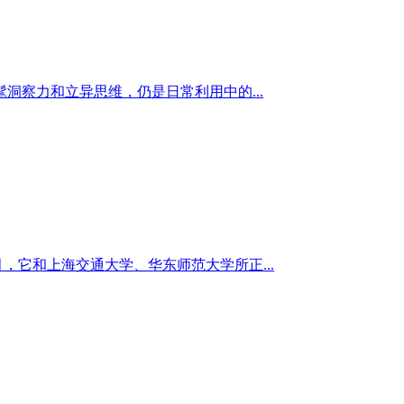
察力和立异思维，仍是日常利用中的...
，它和上海交通大学、华东师范大学所正...