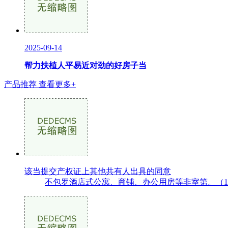
2025-09-14
帮力扶植人平易近对劲的好房子当
产品推荐
查看更多+
该当提交产权证上其他共有人出具的同意
不包罗酒店式公寓、商铺、办公用房等非室第。（1