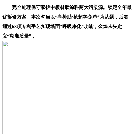
完全处理保守家拆中板材取涂料两大污染源。锁定全年最
优拆修方案。本次勾当以“享补助·抢超等免单”为从题，后者
通过68项专利手艺实现墙面“呼吸净化”功能，金煌从头定
义“湖湘质量”，