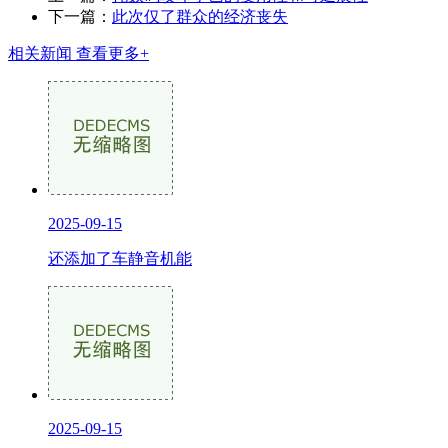
下一篇：
此次仅了群众的经济丧失
相关新闻
查看更多+
2025-09-15
还添加了车静音机能
2025-09-15