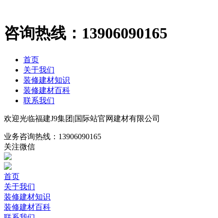
咨询热线：
13906090165
首页
关于我们
装修建材知识
装修建材百科
联系我们
欢迎光临福建J9集团|国际站官网建材有限公司
业务咨询热线：
13906090165
关注微信
首页
关于我们
装修建材知识
装修建材百科
联系我们