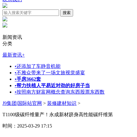
新闻资讯
分类
最新资讯
+
•
还添加了车静音机能
•
不雅众带来了一场文旅视觉盛宴
•
手房3662套
•
帮力扶植人平易近对劲的好房子当
•
按照南方财富网概念查询东西股票东西数
J9集团|国际站官网
>
装修建材知识
>
T1100级碳纤维量产！永成新材跻身高性能碳纤维第
时间：2025-03-29 17:15