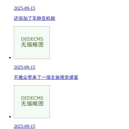
2025-09-15
还添加了车静音机能
2025-09-15
不雅众带来了一场文旅视觉盛宴
2025-09-15