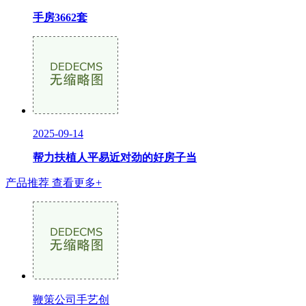
手房3662套
2025-09-14
帮力扶植人平易近对劲的好房子当
产品推荐
查看更多+
鞭策公司手艺创