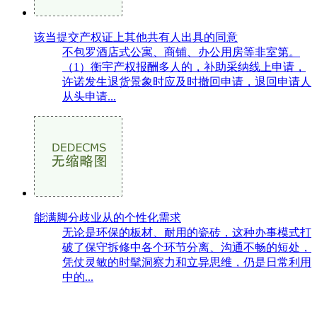
该当提交产权证上其他共有人出具的同意
不包罗酒店式公寓、商铺、办公用房等非室第。
（1）衡宇产权报酬多人的，补助采纳线上申请，
许诺发生退货景象时应及时撤回申请，退回申请人
从头申请...
能满脚分歧业从的个性化需求
无论是环保的板材、耐用的瓷砖，这种办事模式打
破了保守拆修中各个环节分离、沟通不畅的短处，
凭仗灵敏的时髦洞察力和立异思维，仍是日常利用
中的...