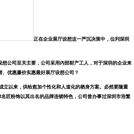
正在企业展厅设想这一严沉决策中，位列深圳
设想公司至关主要，公司采用内部财产工人，对于深圳的企业来
谱、优惠廉价实惠最好展厅设想公司？
6年成立以来，供给愈加个性化和人道化的栖身方案。必然要隆重
律名匠粉饰以其出名的品牌连锁特色，公司曾办事过深圳市浩繁