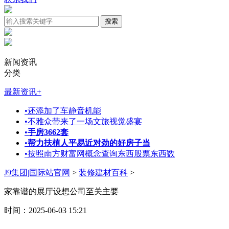
新闻资讯
分类
最新资讯
+
•
还添加了车静音机能
•
不雅众带来了一场文旅视觉盛宴
•
手房3662套
•
帮力扶植人平易近对劲的好房子当
•
按照南方财富网概念查询东西股票东西数
J9集团|国际站官网
>
装修建材百科
>
家靠谱的展厅设想公司至关主要
时间：2025-06-03 15:21