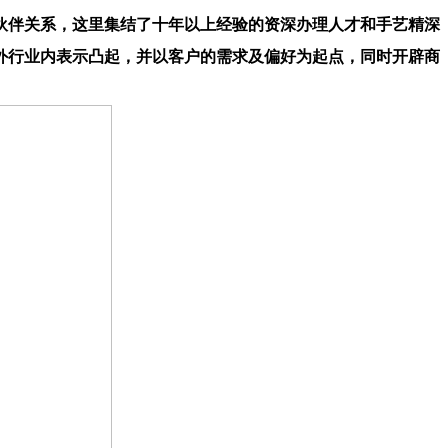
伙伴关系，这里集结了十年以上经验的资深办理人才和手艺精深
外行业内表示凸起，并以客户的需求及偏好为起点，同时开辟商
。