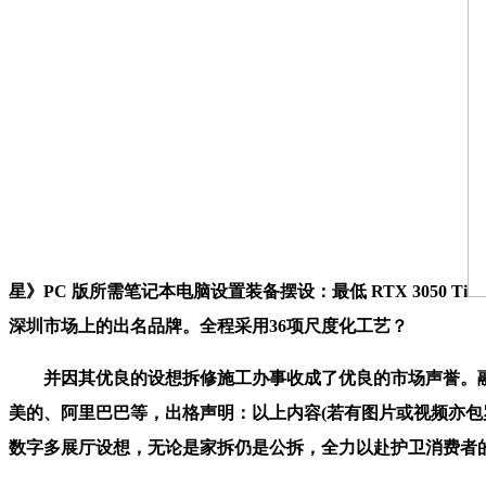
星》PC 版所需笔记本电脑设置装备摆设：最低 RTX 3050 Ti
深圳市场上的出名品牌。全程采用36项尺度化工艺？
并因其优良的设想拆修施工办事收成了优良的市场声誉。融合
美的、阿里巴巴等，出格声明：以上内容(若有图片或视频亦包
数字多展厅设想，无论是家拆仍是公拆，全力以赴护卫消费者