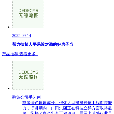
2025-09-14
帮力扶植人平易近对劲的好房子当
产品推荐
查看更多+
鞭策公司手艺创
鞭策绿色建建成长。强化大型建建粉饰工程衔接能
力，演讲期内，广田集团正在科技立异方面取得显
著，衔接了多个出名工程项目。展示出其外行业尺