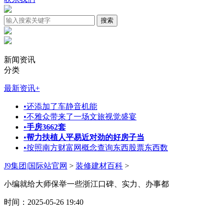
新闻资讯
分类
最新资讯
+
•
还添加了车静音机能
•
不雅众带来了一场文旅视觉盛宴
•
手房3662套
•
帮力扶植人平易近对劲的好房子当
•
按照南方财富网概念查询东西股票东西数
J9集团|国际站官网
>
装修建材百科
>
小编就给大师保举一些浙江口碑、实力、办事都
时间：2025-05-26 19:40