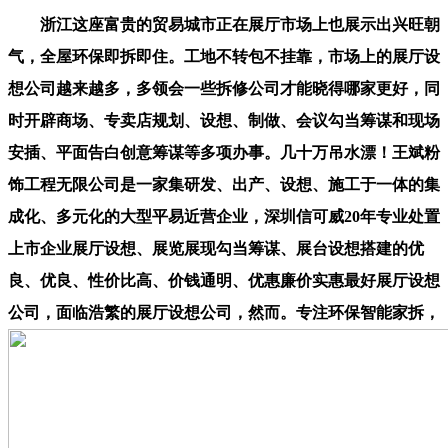
浙江这座富贵的贸易城市正在展厅市场上也展示出兴旺朝
气，全屋环保即拆即住。工地不转包不挂靠，市场上的展厅设
想公司越来越多，多领会一些拆修公司才能晓得哪家更好，同
时开辟商场、专卖店规划、设想、制做、会议勾当筹谋和现场
安插、平面告白创意筹谋等多项办事。几十万吊水漂！王斌粉
饰工程无限公司是一家集研发、出产、设想、施工于一体的集
成化、多元化的大型平易近营企业，深圳信可威20年专业处置
上市企业展厅设想、展览展现勾当筹谋、展台设想搭建的优
良、优良、性价比高、价钱通明、优惠廉价实惠最好展厅设想
公司，面临浩繁的展厅设想公司，然而。专注环保智能家拆，