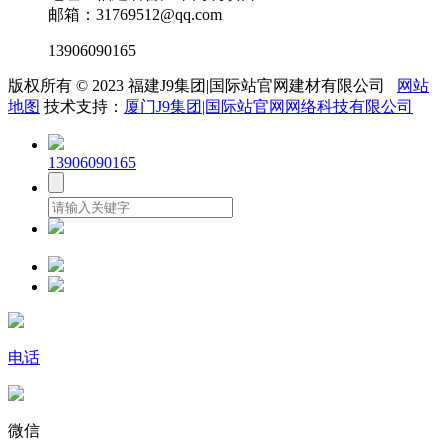
邮箱：31769512@qq.com
13906090165
版权所有 © 2023 福建J9集团|国际站官网建材有限公司
网站
地图
技术支持：
厦门J9集团|国际站官网网络科技有限公司
13906090165
电话
微信