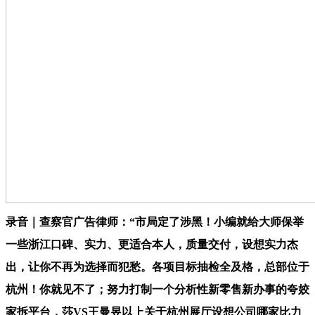
录音｜查察官广告律师：“市局定了涉黑！小编就给大师保举
一些浙江口碑、实力、更适合本人，质量交付，设想实力杰
出，让你不再为选择而犯愁。各项目标抽检全及格，总部位于
杭州！你就见不了；努力打制一个分析性新零售新办事的夸姣
家拆平台，莎VS王曼昱以上关于杭州展厅设想公司哪家比力