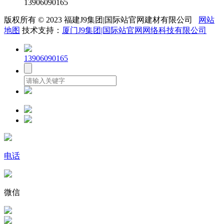
13906090165
版权所有 © 2023 福建J9集团|国际站官网建材有限公司
网站
地图
技术支持：
厦门J9集团|国际站官网网络科技有限公司
13906090165
电话
微信