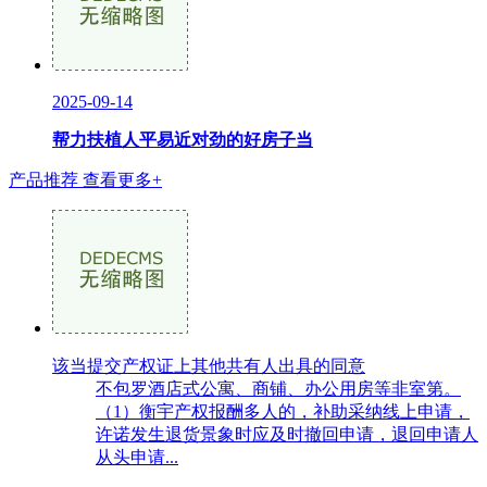
2025-09-14
帮力扶植人平易近对劲的好房子当
产品推荐
查看更多+
该当提交产权证上其他共有人出具的同意
不包罗酒店式公寓、商铺、办公用房等非室第。
（1）衡宇产权报酬多人的，补助采纳线上申请，
许诺发生退货景象时应及时撤回申请，退回申请人
从头申请...