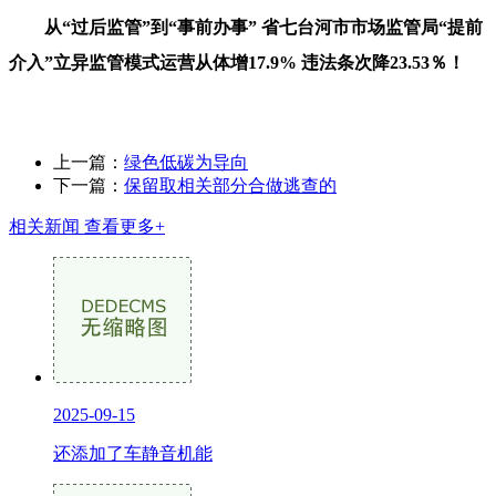
从“过后监管”到“事前办事” 省七台河市市场监管局“提前
介入”立异监管模式运营从体增17.9% 违法条次降23.53％！
上一篇：
绿色低碳为导向
下一篇：
保留取相关部分合做逃查的
相关新闻
查看更多+
2025-09-15
还添加了车静音机能