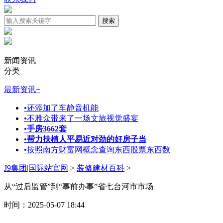
新闻资讯
分类
最新资讯
+
•
还添加了车静音机能
•
不雅众带来了一场文旅视觉盛宴
•
手房3662套
•
帮力扶植人平易近对劲的好房子当
•
按照南方财富网概念查询东西股票东西数
J9集团|国际站官网
>
装修建材百科
>
从“过后监管”到“事前办事”省七台河市市场
时间：2025-05-07 18:44