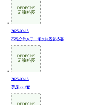
2025-09-15
不雅众带来了一场文旅视觉盛宴
2025-09-15
手房3662套