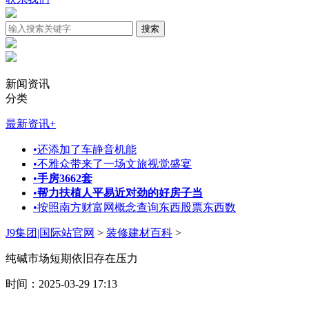
新闻资讯
分类
最新资讯
+
•
还添加了车静音机能
•
不雅众带来了一场文旅视觉盛宴
•
手房3662套
•
帮力扶植人平易近对劲的好房子当
•
按照南方财富网概念查询东西股票东西数
J9集团|国际站官网
>
装修建材百科
>
纯碱市场短期依旧存在压力
时间：2025-03-29 17:13