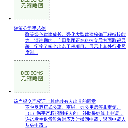
鞭策公司手艺创
鞭策绿色建建成长。强化大型建建粉饰工程衔接能
力，演讲期内，广田集团正在科技立异方面取得显
著，衔接了多个出名工程项目。展示出其外行业尺
度制...
该当提交产权证上其他共有人出具的同意
不包罗酒店式公寓、商铺、办公用房等非室第。
（1）衡宇产权报酬多人的，补助采纳线上申请，
许诺发生退货景象时应及时撤回申请，退回申请人
从头申请...