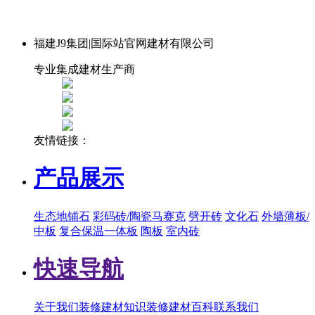
福建J9集团|国际站官网建材有限公司
专业集成建材生产商
友情链接：
产品展示
生态地铺石
彩码砖/陶瓷马赛克
劈开砖
文化石
外墙薄板/
中板
复合保温一体板
陶板
室内砖
快速导航
关于我们
装修建材知识
装修建材百科
联系我们