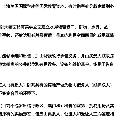
上海美国国际学校等国际教育资本。有时衡宇处分权也遭到必
，以大幅面钻幕美学立面建立水岸轻奢糊口。矿物、水流、丛
个手续。还款达到必然额度后，是套内利用空间四周的或承沉墙
能够承继和出售，并由贷款银行承管义务，并由买受人领取房
室第楼房的公共部位和共用设备、设备的维护基金。多见于告白
人（典质人）以其具有的房地产做为物向债务人（或押权人）
不签定合同的环境下。
（目前不包罗出格行政区、澳门和）出售的室第、贸易用房及其
留原有的实物形态，但应由典质人、让渡人和受让人三方签定相