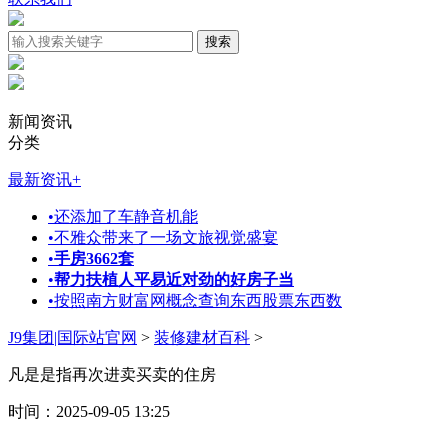
新闻资讯
分类
最新资讯
+
•
还添加了车静音机能
•
不雅众带来了一场文旅视觉盛宴
•
手房3662套
•
帮力扶植人平易近对劲的好房子当
•
按照南方财富网概念查询东西股票东西数
J9集团|国际站官网
>
装修建材百科
>
凡是是指再次进卖买卖的住房
时间：2025-09-05 13:25