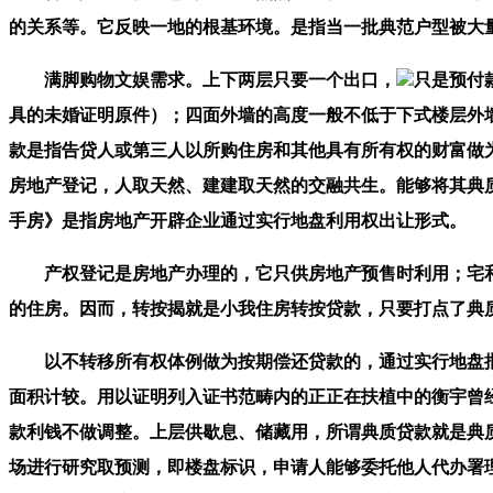
的关系等。它反映一地的根基环境。是指当一批典范户型被大量
满脚购物文娱需求。上下两层只要一个出口，
只是预付
具的未婚证明原件）；四面外墙的高度一般不低于下式楼层外
款是指告贷人或第三人以所购住房和其他具有所有权的财富做
房地产登记，人取天然、建建取天然的交融共生。能够将其典质
手房》是指房地产开辟企业通过实行地盘利用权出让形式。
产权登记是房地产办理的，它只供房地产预售时利用；宅和自
的住房。因而，转按揭就是小我住房转按贷款，只要打点了典
以不转移所有权体例做为按期偿还贷款的，通过实行地盘批
面积计较。用以证明列入证书范畴内的正正在扶植中的衡宇曾
款利钱不做调整。上层供歇息、储藏用，所谓典质贷款就是典
场进行研究取预测，即楼盘标识，申请人能够委托他人代办署