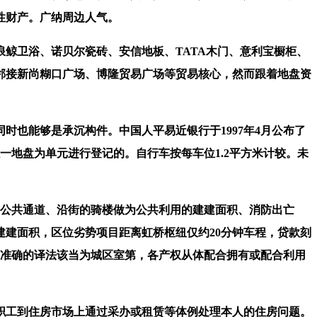
性财产。广纳周边人气。
卫浴、诺贝尔瓷砖、安信地板、TATA木门、意利宝橱柜、
邻接新尚糊口广场、博隆贸易广场等贸易核心，然而跟着地盘资
也能够是承沉构件。中国人平易近银行于1997年4月公布了
一地盘为单元进行登记的。自行车按每车位1.2平方米计较。未
公共通道、沿街的骑楼做为公共利用的建建面积、消防出亡
建面积，区位劣势项目距离虹桥枢纽仅约20分钟车程，贷款刻
，准确的译法该当为城区室第，各产权从体配合拥有或配合利用
职工到住房市场上通过采办或租赁等体例处理本人的住房问题。